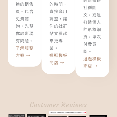
換的銷售
的時間，
社群圖
頁。包含
直接套用
文，或是
免費諮
調整，讓
打造個人
詢，先幫
你的社群
的形象網
你診斷現
貼文看起
頁，單次
有問題。
來更專
付費買
了解服務
業。
斷。
方案 →
逛逛模板
逛逛模板
商店
→
商店 →
Customer Reviews