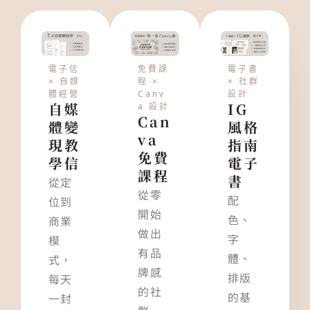
電子信
免費課
電子書
× 自媒
程 ×
× 社群
體經營
Canv
設計
自媒
IG
a 設計
Can
體變
風格
va
現教
指南
免費
學信
電子
課程
書
從定
從零
配
位到
開始
色、
商業
做出
字
模
有品
體、
式，
牌感
排版
每天
的社
的基
一封