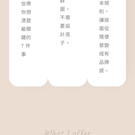
群
本規
信帶
圖，
則，
你想
不需
讓版
清楚
要設
面從
最關
計底
隨便
鍵的
子。
發變
7 件
成有
事
品牌
感。
What I offer