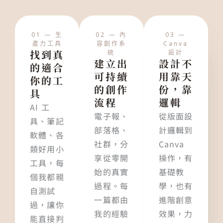
01 — 生
02 — 內
03 —
產力工具
容創作系
Canva
找到真
統
設計
建立出
設計不
的適合
可持續
用靠天
你的工
的創作
份，靠
具
流程
邏輯
AI 工
電子報、
從版面設
具、筆記
部落格、
計邏輯到
軟體、各
社群，分
Canva
類好用小
享從零開
操作，有
工具，每
始的真實
基礎教
個我都親
過程。每
學，也有
自測試
一篇都由
進階創意
過，讓你
我的經驗
效果，力
能直接判