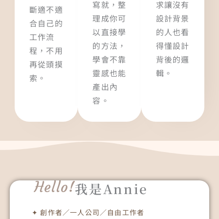
寫就，整
求讓沒有
斷適不適
理成你可
設計背景
合自己的
以直接學
的人也看
工作流
的方法，
得懂設計
程，不用
學會不靠
背後的邏
再從頭摸
靈感也能
輯。
索。
產出內
容。
Hello!
我是Annie
✦ 創作者／一人公司／自由工作者