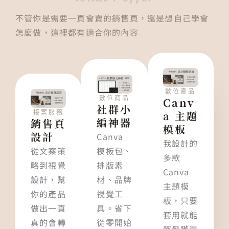
不管你是需要一頁會賣的銷售頁，還是想自己學會
怎麼做，這裡都有適合你的內容
數位產品
數位商品
Canv
社群小
接案服務
a 主題
編神器
銷售頁
模板
設計
Canva
我設計的
從文案策
模板包、
多款
略到視覺
排版素
Canva
設計，幫
材、品牌
主題模
你的產品
視覺工
板，只要
做出一頁
具。省下
套用就能
真的會轉
從零開始
輕鬆獲得