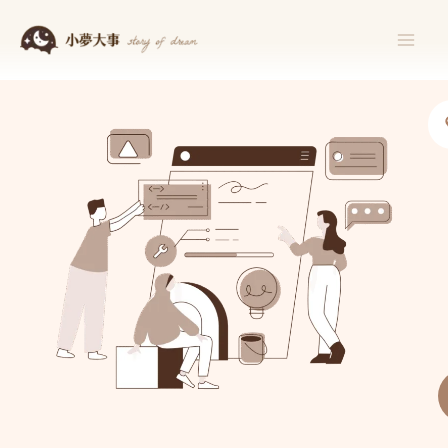
跳
至
主
要
內
容