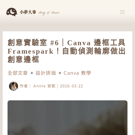
跳
至
主
要
內
創意實驗室 #6｜Canva 邊框工具
容
Framespark！自動偵測輪廓做出
創意邊框
全部文章
✦
設計排版
✦
Canva 教學
作者：
Annie 安妮
|
2026-03-22