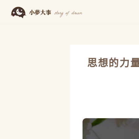
跳
至
主
要
內
容
思想的力