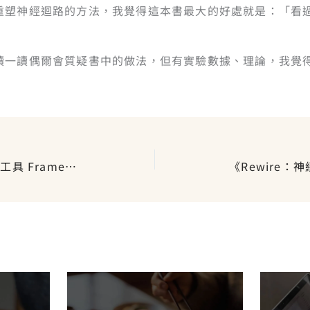
重塑神經迴路的方法，我覺得這本書最大的好處就是：「看
讀一讀偶爾會質疑書中的做法，但有實驗數據、理論，我覺
創意實驗室 #6｜Canva 邊框工具 Framespark！自動偵測輪廓做出創意邊框