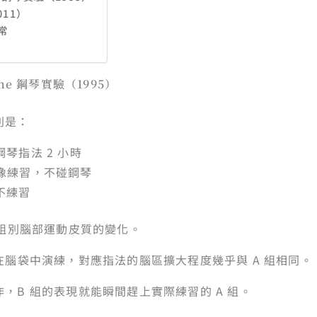
011）
常
eone 鋼琴實驗（1995）
別是：
琴指法 2 小時
想像練習，不碰鋼琴
不練習
同組別腦部運動皮質的變化。
在腦袋中演練，對應指法的腦區擴大程度幾乎與 A 組相同。
，B 組的表現就能瞬間趕上實際練習的 A 組。