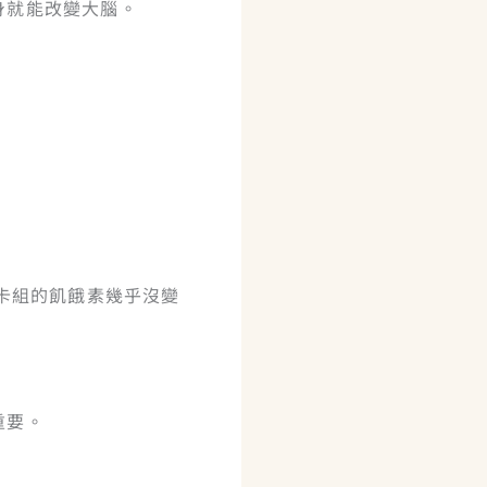
身就能改變大腦。
卡組的飢餓素幾乎沒變
重要。