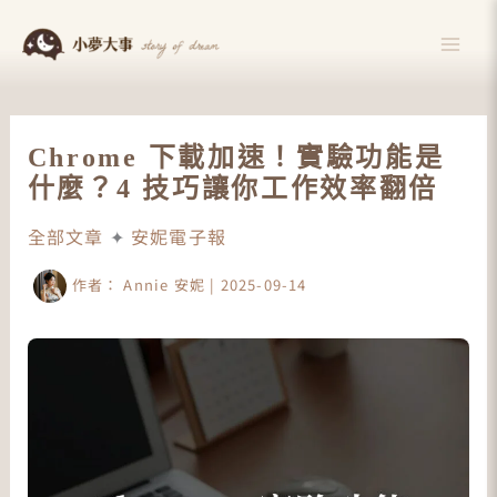
跳
至
主
要
內
Chrome 下載加速！實驗功能是
容
什麼？4 技巧讓你工作效率翻倍
全部文章
✦
安妮電子報
作者：
Annie 安妮
|
2025-09-14