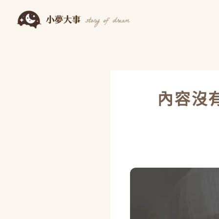
跳
至
主
要
內
容
內容沒