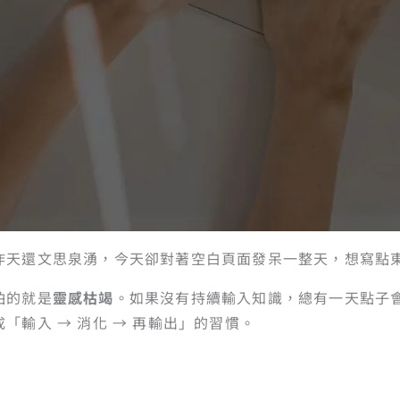
昨天還文思泉湧，今天卻對著空白頁面發呆一整天，想寫點
怕的就是
靈感枯竭
。如果沒有持續輸入知識，總有一天點子
「輸入 → 消化 → 再輸出」的習慣。