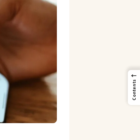
←
Contents