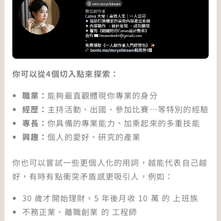
你可以從4個切入點來探索：
職業：
能夠最直觀體現你專業的身分
經歷：
主持活動、出國、參加比賽…等特別的經驗
專長：
你具備的專業能力、加乘起來的多重技能
興趣：
個人的愛好、研究的產業
你也可以嘗試一些更個人化的用詞，越能代表自己越
好，有時有點衝突矛盾感更吸引人，例如：
30 歲才開始理財，5 年後月收 10 萬 的 上班族
不務正業、離職創業 的 工程師