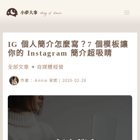
跳
至
主
要
內
IG 個人簡介怎麼寫？7 個模板讓
容
你的 Instagram 簡介超吸睛
全部文章
✦
自媒體經營
作者：
Annie 安妮
|
2020-02-28