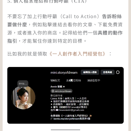
5.
個人檔案連結和行動呼籲（CTA）
不要忘了加上行動呼籲（Call to Action）
告訴粉絲
要做什麼
，例如點擊連結去看你的文章、下載免費資
源，或者進入你的商店。記得給他們一個
具體的動作
指引
，才能幫住你達到特定的目標。
比如我的就是領取
《一人創作者入門經營包》
：