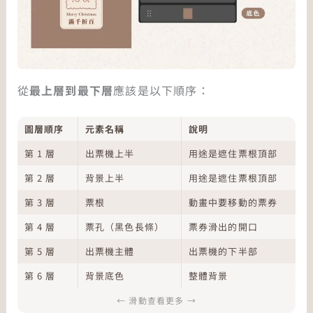
從
最上層到最下層
應該是以下順序：
圖層順序
元素名稱
說明
第 1 層
出票機上半
用途是遮住票根頂部
第 2 層
背景上半
用途是遮住票根頂部
第 3 層
票根
動畫中要移動的票券
第 4 層
票孔（黑色長條）
票券滑出的開口
第 5 層
出票機主體
出票機的下半部
第 6 層
背景底色
整體背景