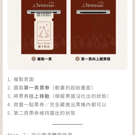
複製頁面
選取
第一頁票券
（動畫的起始畫面）
將票券
往上移動
（模擬票還沒吐出的狀態）
微露一點票券／完全藏進出票機內都可以
第二頁票券維持露出的狀態
Step. 7｜設定動畫轉場效果