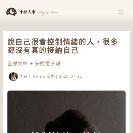
跳
至
主
要
內
說自己很會控制情緒的人，很多
容
都沒有真的接納自己
全部文章
✦
安妮電子報
作者：
Annie 安妮
|
2025-07-22