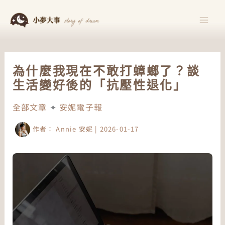
跳
至
主
要
內
為什麼我現在不敢打蟑螂了？談
容
生活變好後的「抗壓性退化」
全部文章
✦
安妮電子報
作者：
Annie 安妮
|
2026-01-17