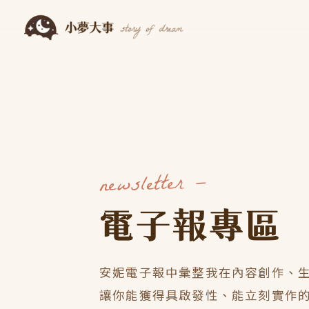
跳
至
主
要
內
容
newsletter —
電子報專區
安妮電子報中彙整我在內容創作、
讓你能獲得具啟發性、能立刻實作